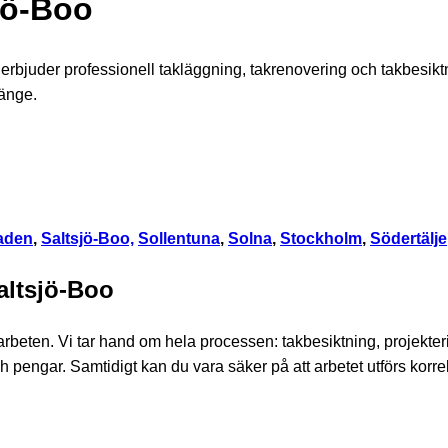
sjö-Boo
rbjuder professionell takläggning, takrenovering och takbesiktn
länge.
aden
,
Saltsjö-Boo,
Sollentuna
,
Solna
,
Stockholm
,
Södertälje
altsjö-Boo
arbeten. Vi tar hand om hela processen: takbesiktning, projekter
ch pengar. Samtidigt kan du vara säker på att arbetet utförs korr