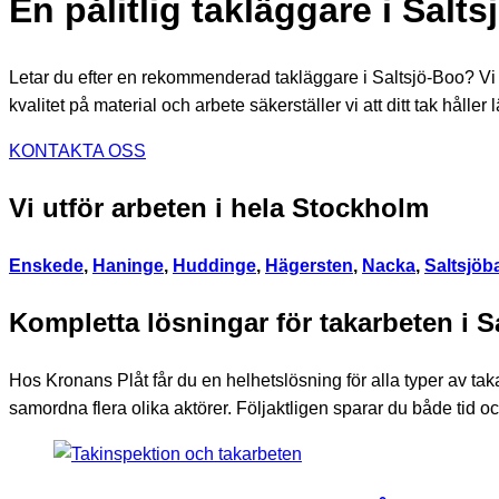
En pålitlig takläggare i Salt
Letar du efter en rekommenderad takläggare i Saltsjö-Boo? Vi e
kvalitet på material och arbete säkerställer vi att ditt tak håller 
KONTAKTA OSS
Vi utför arbeten i hela Stockholm
Enskede
,
Haninge
,
Huddinge
,
Hägersten
,
Nacka
,
Saltsjöb
Kompletta lösningar för takarbeten i S
Hos Kronans Plåt får du en helhetslösning för alla typer av tak
samordna flera olika aktörer. Följaktligen sparar du både tid o