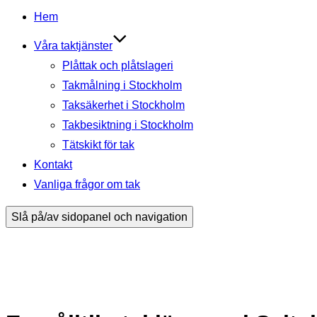
Hem
Våra taktjänster
Plåttak och plåtslageri
Takmålning i Stockholm
Taksäkerhet i Stockholm
Takbesiktning i Stockholm
Tätskikt för tak
Kontakt
Vanliga frågor om tak
Slå på/av sidopanel och navigation